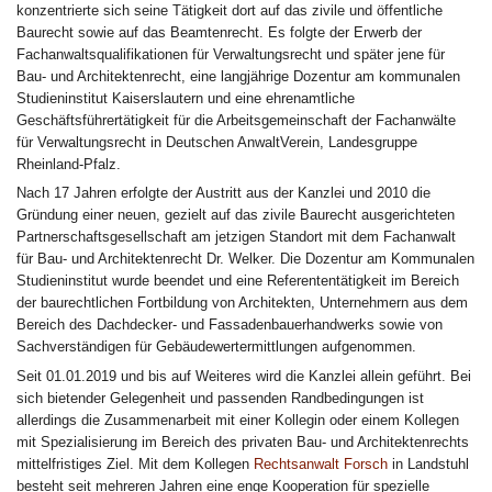
konzentrierte sich seine Tätigkeit dort auf das zivile und öffentliche
Baurecht sowie auf das Beamtenrecht. Es folgte der Erwerb der
Fachanwaltsqualifikationen für Verwaltungsrecht und später jene für
Bau- und Architektenrecht, eine langjährige Dozentur am kommunalen
Studieninstitut Kaiserslautern und eine ehrenamtliche
Geschäftsführertätigkeit für die Arbeitsgemeinschaft der Fachanwälte
für Verwaltungsrecht in Deutschen AnwaltVerein, Landesgruppe
Rheinland-Pfalz.
Nach 17 Jahren erfolgte der Austritt aus der Kanzlei und 2010 die
Gründung einer neuen, gezielt auf das zivile Baurecht ausgerichteten
Partnerschaftsgesellschaft am jetzigen Standort mit dem Fachanwalt
für Bau- und Architektenrecht Dr. Welker. Die Dozentur am Kommunalen
Studieninstitut wurde beendet und eine Referententätigkeit im Bereich
der baurechtlichen Fortbildung von Architekten, Unternehmern aus dem
Bereich des Dachdecker- und Fassadenbauerhandwerks sowie von
Sachverständigen für Gebäudewertermittlungen aufgenommen.
Seit 01.01.2019 und bis auf Weiteres wird die Kanzlei allein geführt. Bei
sich bietender Gelegenheit und passenden Randbedingungen ist
allerdings die Zusammenarbeit mit einer Kollegin oder einem Kollegen
mit Spezialisierung im Bereich des privaten Bau- und Architektenrechts
mittelfristiges Ziel. Mit dem Kollegen
Rechtsanwalt Forsch
in Landstuhl
besteht seit mehreren Jahren eine enge Kooperation für spezielle